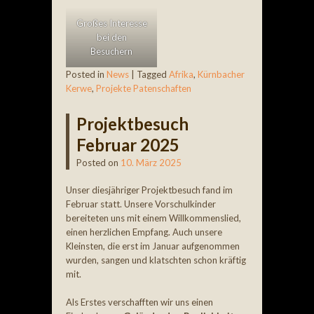
Großes Interesse
bei den
Besuchern
Posted in
News
|
Tagged
Afrika
,
Kürnbacher
Kerwe
,
Projekte Patenschaften
Projektbesuch
Februar 2025
Posted on
10. März 2025
Unser diesjähriger Projektbesuch fand im
Februar statt. Unsere Vorschulkinder
bereiteten uns mit einem Willkommenslied,
einen herzlichen Empfang. Auch unsere
Kleinsten, die erst im Januar aufgenommen
wurden, sangen und klatschten schon kräftig
mit.
Als Erstes verschafften wir uns einen