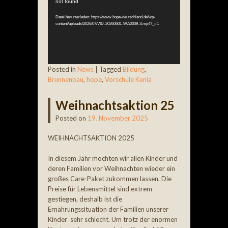
not found
Player
Datei herunterladen: https://www.hope-deutschland.de/wp-
content/uploads/2026/07/VID-20260601-WA0009-3.mp4?_=1
Posted in
News
|
Tagged
Bildung
,
Brunnenbau
,
hope
,
Vorschule Kenia
Weihnachtsaktion 25
Posted on
19. November 2025
WEIHNACHTSAKTION 2025
In diesem Jahr möchten wir allen Kinder und
deren Familien vor Weihnachten wieder ein
großes Care-Paket zukommen lassen. Die
Preise für Lebensmittel sind extrem
gestiegen, deshalb ist die
Ernährungssituation der Familien unserer
Kinder sehr schlecht. Um trotz der enormen