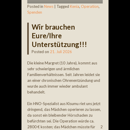
Posted in
News
|
Tagged
Kenia
,
Operation
,
Spenden
Wir brauchen
Eure/Ihre
Unterstützung!!!
Posted on
21. Juli 2026
Die kleine Margret (10 Jahre), kommt aus
sehr schwierigen und ärmlichen
Familienverhältnissen. Seit Jahren leidet sie
an einer chronischen Ohrenentzündung und
wurde auch immer wieder ambulant
behandelt.
Ein HNO-Spezialist aus Kisumu riet uns jetzt
dringend, das Mädchen operieren zu lassen,
da sonst ein bleibender Hörschaden zu
befürchten sei. Die Operation würde ca.
2800 € kosten; das Mädchen müsste für 2