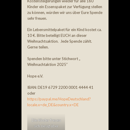
Kostensteigerungen wieder für alle 160
Kinder ein Essenspaket zur Verfügung stellen
zu können, würden wir uns über Eure Spende
sehr freuen.
Ein Lebensmittelpaket für ein Kind kostet ca.
10 €. Bitte beteiligt EUCH an dieser
Weihnachtsaktion. Jede Spende zählt.
Gerne teilen.
Spenden bitte unter Stichwort „
Weihnachtaktion 2025“
Hope e.V.
IBAN: DE19 6729 2200 0001 4444 41
oder
https://paypal.me/HopeDeutschland?
locale.x=de_DE&country.x=DE
Die Kinder freuen
sich riesig über