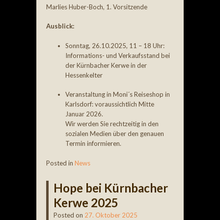
Marlies Huber-Boch, 1. Vorsitzende
Ausblick:
Sonntag, 26.10.2025, 11 – 18 Uhr:
Informations- und Verkaufsstand bei
der Kürnbacher Kerwe in der
Hessenkelter
Veranstaltung in Moni´s Reiseshop in
Karlsdorf: voraussichtlich Mitte
Januar 2026.
Wir werden Sie rechtzeitig in den
sozialen Medien über den genauen
Termin informieren.
Posted in
News
Hope bei Kürnbacher
Kerwe 2025
Posted on
27. Oktober 2025