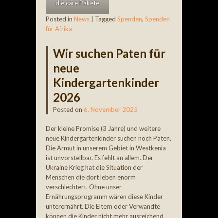
die care Pakete
Posted in
News
|
Tagged
Spenden
,
Spenden
für Afrika
Wir suchen Paten für
neue
Kindergartenkinder
2026
Posted on
6. November 2025
Der kleine Promise (3 Jahre) und weitere
neue Kindergartenkinder suchen noch Paten.
Die Armut in unserem Gebiet in Westkenia
ist unvorstellbar. Es fehlt an allem. Der
Ukraine Krieg hat die Situation der
Menschen die dort leben enorm
verschlechtert. Ohne unser
Ernährungsprogramm wären diese Kinder
unterernährt. Die Eltern oder Verwandte
können die Kinder nicht mehr ausreichend