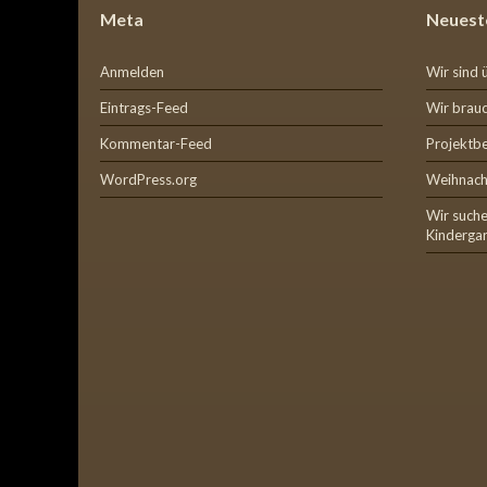
Meta
Neuest
Anmelden
Wir sind 
Eintrags-Feed
Wir brauc
Kommentar-Feed
Projektb
WordPress.org
Weihnach
Wir suche
Kinderga