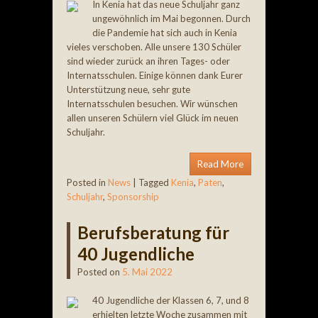
In Kenia hat das neue Schuljahr ganz
ungewöhnlich im Mai begonnen. Durch
die Pandemie hat sich auch in Kenia
vieles verschoben. Alle unsere 130 Schüler
sind wieder zurück an ihren Tages- oder
Internatsschulen. Einige können dank Eurer
Unterstützung neue, sehr gute
Internatsschulen besuchen. Wir wünschen
allen unseren Schülern viel Glück im neuen
Schuljahr.
Read More
Posted in
News
|
Tagged
Kenia
,
Paten
,
Schuljahr
,
Sponsorship
Berufsberatung für
40 Jugendliche
Posted on
5. Mai 2022
40 Jugendliche der Klassen 6, 7, und 8
erhielten letzte Woche zusammen mit