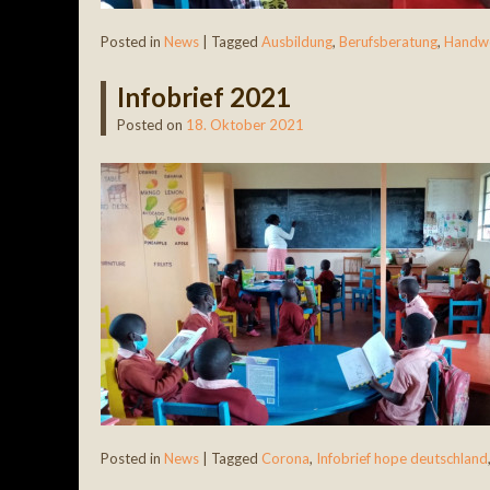
Posted in
News
|
Tagged
Ausbildung
,
Berufsberatung
,
Handw
Infobrief 2021
Posted on
18. Oktober 2021
Posted in
News
|
Tagged
Corona
,
Infobrief hope deutschland