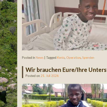
Posted in
News
|
Tagged
Kenia
,
Operation
,
Spenden
Wir brauchen Eure/Ihre Unters
Posted on
21. Juli 2026