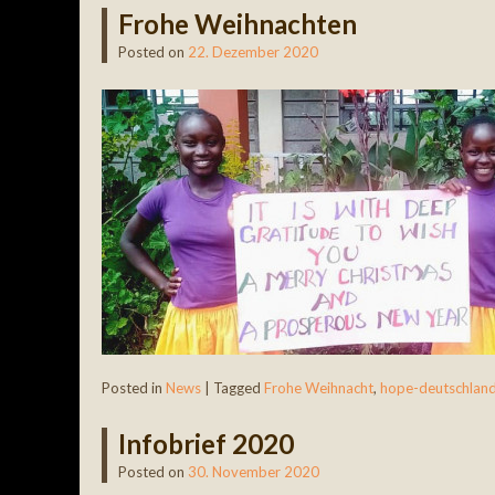
Frohe Weihnachten
Posted on
22. Dezember 2020
Posted in
News
|
Tagged
Frohe Weihnacht
,
hope-deutschlan
Infobrief 2020
Posted on
30. November 2020