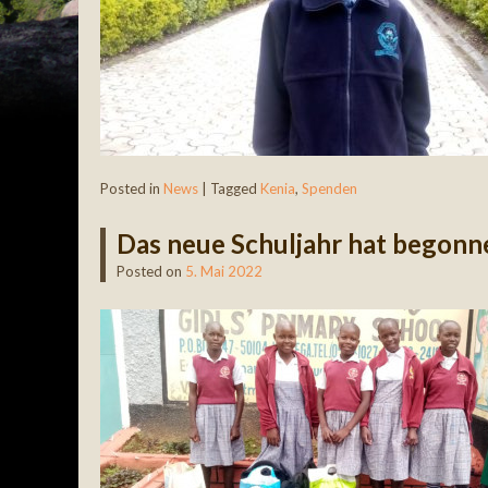
Posted in
News
|
Tagged
Kenia
,
Spenden
Das neue Schuljahr hat begonn
Posted on
5. Mai 2022