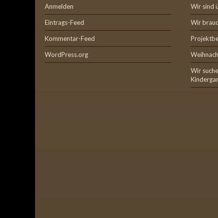
Anmelden
Wir sind 
Eintrags-Feed
Wir brauc
Kommentar-Feed
Projektb
WordPress.org
Weihnach
Wir suche
Kinderga