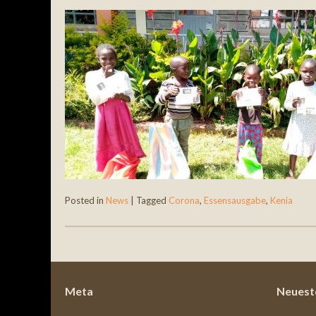
Posted in
News
|
Tagged
Corona
,
Essensausgabe
,
Kenia
Post navigation
Meta
Neuest