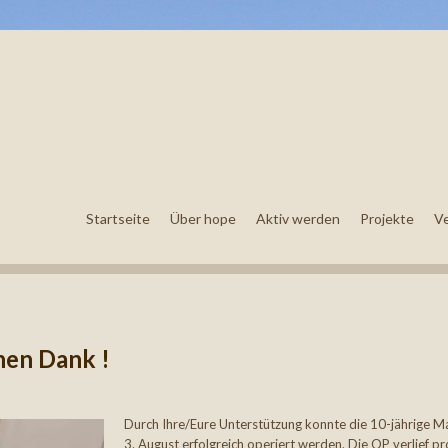
Startseite
Über hope
Aktiv werden
Projekte
V
hen Dank !
Durch Ihre/Eure Unterstützung konnte die 10-jährige M
3. August erfolgreich operiert werden. Die OP verlief p