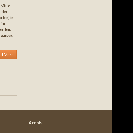
 Mitte
n der
ärten) im
 im
erden.
n ganzes
ad More
Archiv