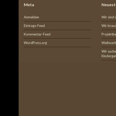
Meta
Neuest
Anmelden
Wir sind 
Eintrags-Feed
Wir brauc
Kommentar-Feed
Projektb
WordPress.org
Weihnach
Wir suche
Kinderga