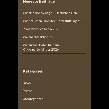
Neueste Beiträge
Wir sind überwältigt ! Herzlichen Dank !
Wir brauchen Eure/Ihre Unterstützung!!!
Projektbesuch Kenia 2026
Weihnachtsaktion 25
Wir suchen Paten für neue
Kindergartenkinder 2026
Kategorien
News
Presse
Uncategorized