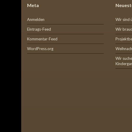
Meta
Neuest
Anmelden
Wir sind 
Eintrags-Feed
Wir brauc
Kommentar-Feed
Projektb
WordPress.org
Weihnach
Wir suche
Kinderga