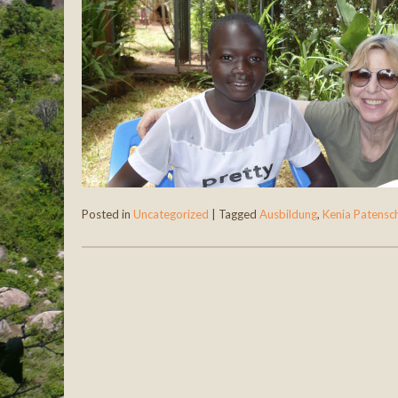
Posted in
Uncategorized
|
Tagged
Ausbildung
,
Kenia Patensc
Post navigation