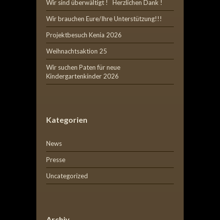
Wir sind überwältigt ! Herzlichen Dank !
Wir brauchen Eure/Ihre Unterstützung!!!
Projektbesuch Kenia 2026
Weihnachtsaktion 25
Wir suchen Paten für neue
Kindergartenkinder 2026
Kategorien
News
Presse
Uncategorized
Archiv