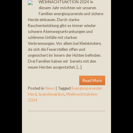
WEIHNACHTSAKTION 2024 In
diesem Jahr möchten wir unseren
Familien energiesparende und sichere
Herde einbauen. Durch starke
Rauchentwicklung gibt es immer wieder
schwere Atemwegserkrankungen und
schlimme Unfälle mit starken
Verbrennungen. Vor allem bei Kleinkindern,
da sich die Feuerstellen offen und
ungesichert im Innern der Hütten befinden.
Drei Familien haben wir bereits mit den
neuen Herden ausgestattet. […]
Read More
Posted in
News
|
Tagged
Energiesparender
Herd
,
Spendenaktion
,
Weihnachtsaktion
2024
Post navigation