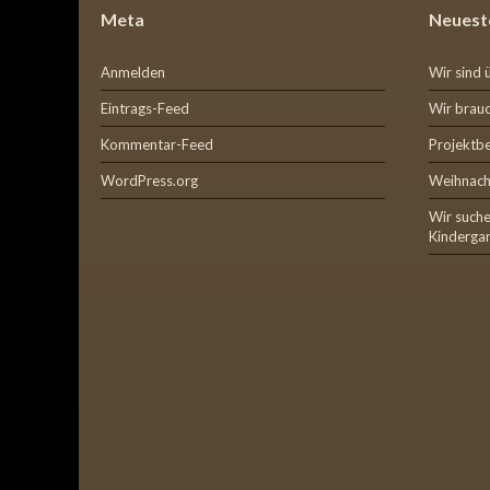
Meta
Neuest
Anmelden
Wir sind 
Eintrags-Feed
Wir brauc
Kommentar-Feed
Projektb
WordPress.org
Weihnach
Wir suche
Kinderga