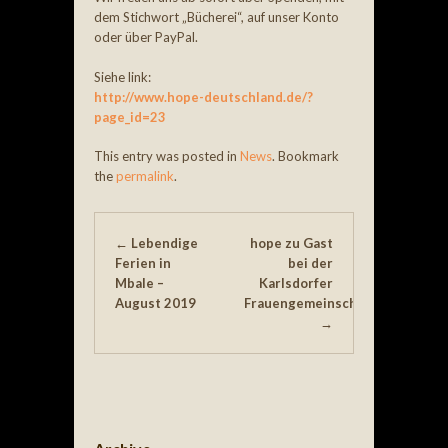
dem Stichwort „Bücherei“, auf unser Konto
oder über PayPal.
Siehe link:
http://www.hope-deutschland.de/?
page_id=23
This entry was posted in
News
. Bookmark
the
permalink
.
Post navigation
←
Lebendige
hope zu Gast
Ferien in
bei der
Mbale –
Karlsdorfer
August 2019
Frauengemeinschaft
→