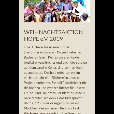
WEIHNACHTSAKTION
HOPE e.V. 2019
Eine Bücherei für unsere Kinder
Die Kinder in unserem Projekt lieben es
Bücher zu lesen. Keines unserer Kinder
besitzt eigene Bücher und auch die Schulen
auf dem Land in Kenia, sind sehr schlecht
ausgestattet. Deshalb möchten wir im
nächsten Jahr eine Bücherei in unserem
Projekt einrichten. Sie soll Bilderbücher für
die Kleinen und weitere Bücher für unsere
Grund- und Hauptschüler bis zur Klasse 8
bereitstellen. Ich denke das Bild spricht
Bän
de, 12 Kinder drängen sich um ein
Mädchen, die aus einem Buch vorliest.
Wir freuen uns ab sofort über Spenden, mit