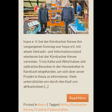
hope e. V. bei der Kürnbacher Kerwe Am
vergangenen Sonntag war hope e.V. mit
einem Verkaufs- und Informationsstand
wiederum bei der Kürnbacher Kerwe
vertreten. Trotz Kälte und Wind haben sich
zahlreiche Besucher in der Hessenkelter in
Kürnbach eingefunden, um sich über unser
Projekt in Kenia zu informieren. Viele
unterstützten uns durch den Kauf von
afrikanischem […]
Read More
Posted in
News
|
Tagged
Afrika
,
Kürnbacher
Kerwe
,
Projekte Patenschaften