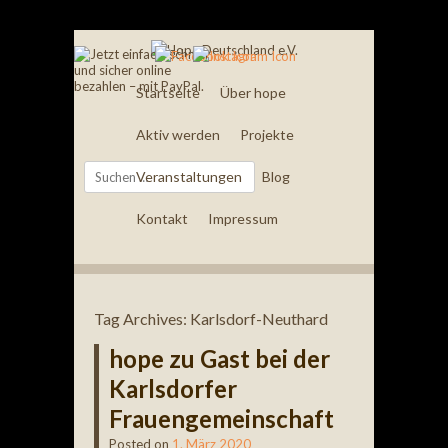
Startseite
Über hope
Aktiv werden
Projekte
Search
Veranstaltungen
Blog
Kontakt
Impressum
Tag Archives:
Karlsdorf-Neuthard
hope zu Gast bei der
Karlsdorfer
Frauengemeinschaft
Posted on
1. März 2020