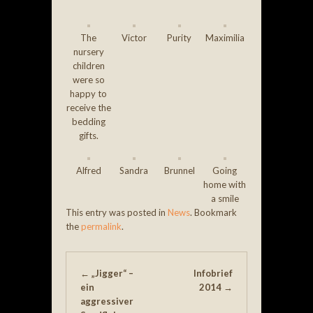
The
Victor
Purity
Maximilia
nursery
children
were so
happy to
receive the
bedding
gifts.
Alfred
Sandra
Brunnel
Going
home with
a smile
This entry was posted in
News
. Bookmark
the
permalink
.
Post navigation
←
„Jigger“ –
Infobrief
ein
2014
→
aggressiver