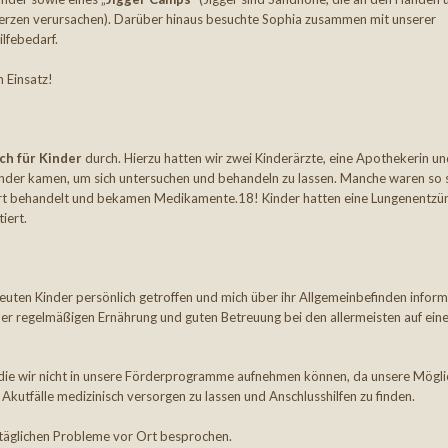
merzen verursachen). Darüber hinaus besuchte Sophia zusammen mit unserer
lfebedarf.
n Einsatz!
ch für Kinder
durch. Hierzu hatten wir zwei Kinderärzte, eine Apothekerin u
Kinder kamen, um sich untersuchen und behandeln zu lassen. Manche waren so
Ort behandelt und bekamen Medikamente.18! Kinder hatten eine Lungenentz
iert.
euten Kinder persönlich getroffen und mich über ihr Allgemeinbefinden informi
der regelmäßigen Ernährung und guten Betreuung bei den allermeisten auf ein
n, die wir nicht in unsere Förderprogramme aufnehmen können, da unsere Mögli
, Akutfälle medizinisch versorgen zu lassen und Anschlusshilfen zu finden.
e täglichen Probleme vor Ort besprochen.