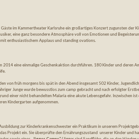
Gäste im Kammertheater Karlsruhe ein großartiges Konzert zugunsten der K
usiker, eine ganz besondere Atmosphäre voll von Emotionen und Begeisterun
 mit enthusiastischem Applaus und standing ovations.
 2014 eine einmalige Geschenkaktion durchführen. 180 Kinder und deren A
ife.
en von früh morgens bis spät in den Abend insgesamt 502 Kinder, Jugendlic
jähriger Junge wurde bewusstlos zum camp gebracht und nach erfolgter Erst
rund einer nicht behandelten Malaria eine akute Lebensgefahr. Inzwischen ist 
seren Kindergarten aufgenommen.
 Ausbildung zur Kinderkrankenschwester ein Praktikum in unserem Projektgebi
in das Projekt ein. Sie überprüfte den Ernährungszustand unserer Kinder und hal
Kinder sowie eines „
Jigger Camps“
(Jigger sind Sandflöhe, die an den Händen