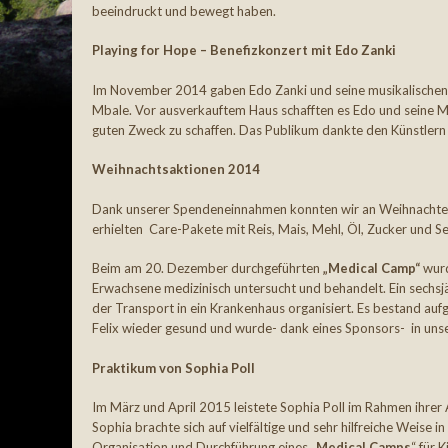
beeindruckt und bewegt haben.
Playing for Hope – Benefizkonzert mit Edo Zanki
Im November 2014 gaben Edo Zanki und seine musikalischen 
Mbale. Vor ausverkauftem Haus schafften es Edo und seine M
guten Zweck zu schaffen. Das Publikum dankte den Künstlern
Weihnachtsaktionen 2014
Dank unserer Spendeneinnahmen konnten wir an Weihnachten
erhielten Care-Pakete mit Reis, Mais, Mehl, Öl, Zucker und Se
Beim am 20. Dezember durchgeführten
„Medical Camp“
wurd
Erwachsene medizinisch untersucht und behandelt. Ein sechs
der Transport in ein Krankenhaus organisiert. Es bestand aufg
Felix wieder gesund und wurde- dank eines Sponsors- in un
Praktikum von Sophia Poll
Im März und April 2015 leistete Sophia Poll im Rahmen ihrer
Sophia brachte sich auf vielfältige und sehr hilfreiche Weise 
Organisation und Durchführung eines „
Medical Camps
“ für 