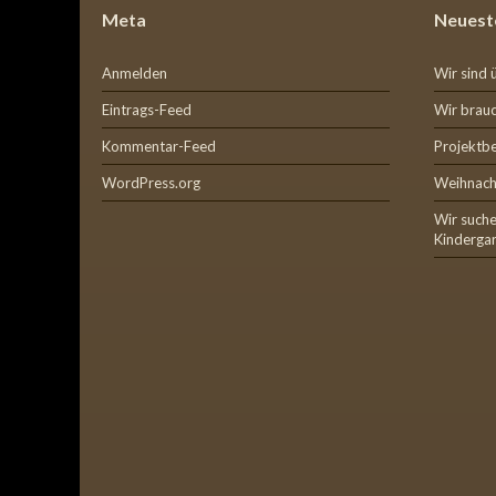
Meta
Neuest
Anmelden
Wir sind 
Eintrags-Feed
Wir brauc
Kommentar-Feed
Projektb
WordPress.org
Weihnach
Wir suche
Kinderga